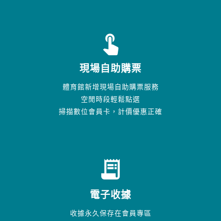
touch_app
現場自助購票
體育館新增現場自助購票服務
空閒時段輕鬆點選
掃描數位會員卡，計價優惠正確
receipt_long
電子收據
收據永久保存在會員專區