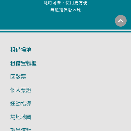
隨時可查，使用更方便
無紙環保愛地球
expand_less
租借場地
租借置物櫃
回數票
個人票證
運動指導
場地地圖
環景導覽