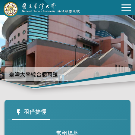
menu
跳到主要內容
會員登入
網站導覽
English
租借場地
租借置物櫃
回數票
臺灣大學綜合體育館
個人票證
運動指導
租借捷徑
flash_on
場地地圖
常租場地
環景導覽